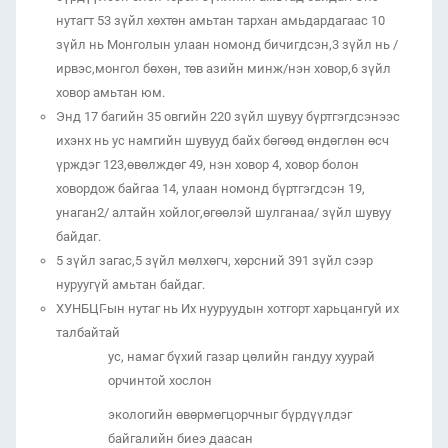
нутагт 53 зүйл хөхтөн амьтан тархан амьдардагаас 10
зүйл нь Монголын улаан номонд бичигдсэн,3 зүйл нь /
ирвэс,монгол бөхөн, төв азийн минж/нэн ховор,6 зүйл
ховор амьтан юм.
Энд 17 багийн 35 овгийн 220 зүйл шувуу бүртгэгдсэнээс
ихэнх нь ус намгийн шувууд байх бөгөөд өндөглөн өсч
үрждэг 123,өвөлждөг 49, нэн ховор 4, ховор болон
ховордож байгаа 14, улаан номонд бүртгэгдсэн 19,
унаган2/ алтайн хойлог,өгөөлэй шулганаа/ зүйл шувуу
байдаг.
5 зүйл загас,5 зүйл мөлхөгч, хөрсний 391 зүйл сээр
нуруугүй амьтан байдаг.
ХУНБЦГ-ын нутаг нь Их нууруудын хотгорт харьцангуй их
талбайтай
ус, намаг бүхий газар цөлийн гандуу хуурай
орчинтой хослон
экологийн өвөрмөгцорчныг бүрдүүлдэг
байгалийн биеэ даасан