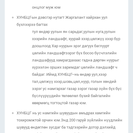
онцлог муж юм
ХУНБЦГ-ын дэвсгэр нутагт Жаргалант хайрхан уул
бүхлээрээ багтах
тул өндөр уулын ян сарьдаг,уулын нуга,уулын
хээрийн ландшафт, хуурай хээр,цөлжүү хээр бүр
доошлоод Хар нуурын эрэг дагуух баглуурт
цөлийн ландшафтзэрэг бүх босоо бүсчлэлийн
ландшафууд хамрагдахаас гадна дөргөн нуурыг
хүрээлэн орших заримдаг цөлийн ландшафт ч
байдаг. Иймд ХУНБЦГ—нь өндөр уул,хээр
тал,цөлжүү хээр,шовь,цөл,нуур, голын хөндий
зэрэг ус намгархаг газар зэрэг газар зүйн бүх бүс
бүслүүрүүдийн төлөөлөл бүхий байгалийн
өвөрмөгц тогтоцтой газар юм.
ХУНБЦГ нь ус намгийн шувуудын амьдрах хамгийн
тохиромжтой орчин юм.Энд 200 гаруй зүйлийн нүүдлийн
шувууд өндөглөн зусдаг ба тэдгээрийн дотор дэлхийд