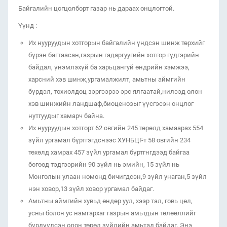
Байгалийн цогцолборт газар нь дараах онцлогтой.
Үүнд :
Их нууруудын хотгорын байгалийн үндсэн шинж төрхийг
бүрэн багтаасан,газрын гадаргуугийн хотгор гүдгэрийн
байдал, үнэмлэхүй ба харьцангуй өндрийн хэмжээ,
харсний хэв шинж,ургамалжилт, амьтны аймгийн
бүрдэл, тохиолдоц зэргээрээ эрс ялгаатай,нилээд олон
хэв шинжийн ландшаф,биоценозыг үүсгэсэн онцлог
нутгуудыг хамарч байна.
Их нууруудын хотгорт 62 овгийн 245 төрөлд хамаарах 554
зүйл ургамал бүртгэгдснээс ХУНБЦГ-т 58 овгийн 234
төхөлд хамрах 457 зүйл ургамал бүртгнгдээд байгаа
бөгөөд тэдгээрийн 90 зүйл нь эмийн, 15 зүйл нь
Монголын улаан номонд бичигдсэн,9 зүйл унаган,5 зүйл
нэн ховор,13 зүйл ховор ургамал байдаг.
Амьтны аймгийн хувьд өндөр уул, хээр тал, говь цөл,
усны болон ус намгархаг газрын амьтдын төлөөллийг
бүрдүүлсэн олон төрөл зүйлийн амьтад байдаг. Энэ