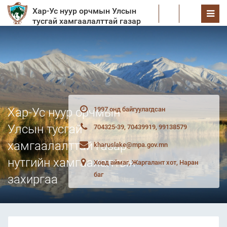
Хар-Ус нуур орчмын Улсын
EN
тусгай хамгаалалттай газар
нутгийн хамгаалалтын
захиргаа
Хар-Ус нуур орчмын
1997 онд байгуулагдсан
Улсын тусгай
704325-39, 70439919, 99138579
хамгаалалттай газар
kharuslake@mpa.gov.mn
нутгийн хамгаалалтын
Ховд аймаг, Жаргалант хот‍, Наран
баг
захиргаа