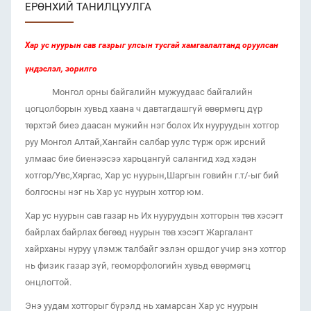
ЕРӨНХИЙ ТАНИЛЦУУЛГА
Хар ус нуурын сав газрыг улсын тусгай хамгаалалтанд оруулсан
үндэслэл, зорилго
Монгол орны байгалийн мужуудаас байгалийн
цогцолборын хувьд хаана ч давтагдашгүй өвөрмөгц дүр
төрхтэй биеэ даасан мужийн нэг болох Их нууруудын хотгор
руу Монгол Алтай,Хангайн салбар уулс түрж орж ирсний
улмаас бие биенээсээ харьцангуй салангид хэд хэдэн
хотгор/Увс,Хяргас, Хар ус нуурын,Шаргын говийн г.т/-ыг бий
болгосны нэг нь Хар ус нуурын хотгор юм.
Хар ус нуурын сав газар нь Их нууруудын хотгорын төв хэсэгт
байрлах байрлах бөгөөд нуурын төв хэсэгт Жаргалант
хайрханы нуруу үлэмж талбайг эзлэн оршдог учир энэ хотгор
нь физик газар зүй, геоморфологийн хувьд өвөрмөгц
онцлогтой.
Энэ уудам хотгорыг бүрэлд нь хамарсан Хар ус нуурын