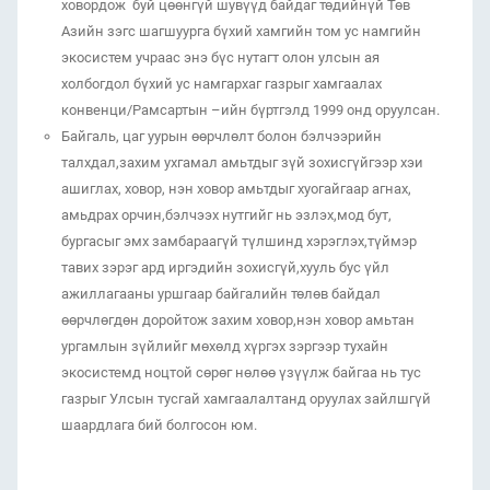
ховордож буй цөөнгүй шувүүд байдаг төдийнүй Төв
Азийн зэгс шагшуурга бүхий хамгийн том ус намгийн
экосистем учраас энэ бүс нутагт олон улсын ая
холбогдол бүхий ус намгархаг газрыг хамгаалах
конвенци/Рамсартын –ийн бүртгэлд 1999 онд оруулсан.
Байгаль, цаг уурын өөрчлөлт болон бэлчээрийн
талхдал,захим ухгамал амьтдыг зүй зохисгүйгээр хэи
ашиглах, ховор, нэн ховор амьтдыг хуогайгаар агнах,
амьдрах орчин,бэлчээх нутгийг нь эзлэх,мод бут,
бургасыг эмх замбараагүй түлшинд хэрэглэх,түймэр
тавих зэрэг ард иргэдийн зохисгүй,хууль бус үйл
ажиллагааны уршгаар байгалийн төлөв байдал
өөрчлөгдөн доройтож захим ховор,нэн ховор амьтан
ургамлын зүйлийг мөхөлд хүргэх зэргээр тухайн
экосистемд ноцтой сөрөг нөлөө үзүүлж байгаа нь тус
газрыг Улсын тусгай хамгаалалтанд оруулах зайлшгүй
шаардлага бий болгосон юм.