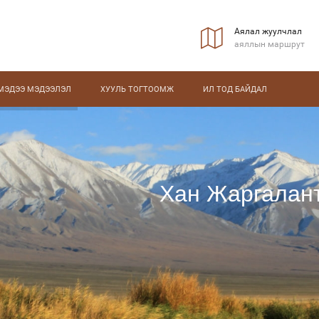
Аялал жуулчлал
аяллын маршрут
МЭДЭЭ МЭДЭЭЛЭЛ
ХУУЛЬ ТОГТООМЖ
ИЛ ТОД БАЙДАЛ
Хан Жаргалант