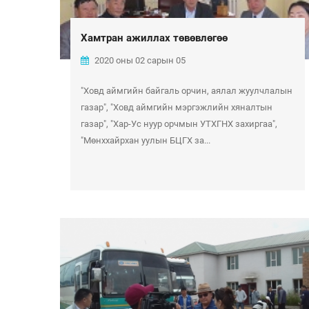
Хамтран ажиллах төвөвлөгөө
2020 оны 02 сарын 05
"Ховд аймгийн байгаль орчин, аялал жуулчлалын
газар", "Ховд аймгийн мэргэжлийн хяналтын
газар", "Хар-Ус нуур орчмын УТХГНХ захиргаа",
"Мөнххайрхан уулын БЦГХ за...