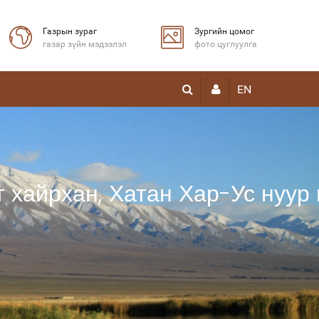
Газрын зураг
Зургийн цомог
газар зүйн мэдээлэл
фото цуглуулга
EN
 хайрхан, Хатан Хар-Ус нуур 