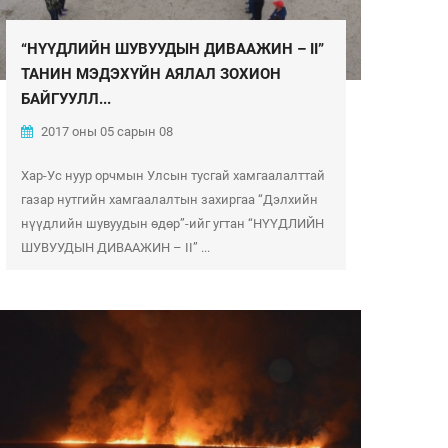
“НҮҮДЛИЙН ШУВУУДЫН ДИВААЖИН – II”
ТАНИН МЭДЭХҮЙН АЯЛАЛ ЗОХИОН
БАЙГУУЛЛ...
2017 оны 05 сарын 08
Хар-Ус нуур орчмын Улсын тусгай хамгаалалттай
газар нутгийн хамгаалалтын захиргаа “Дэлхийн
нүүдлийн шувуудын өдөр”-ийг угтан “НҮҮДЛИЙН
ШУВУУДЫН ДИВААЖИН – II” ...