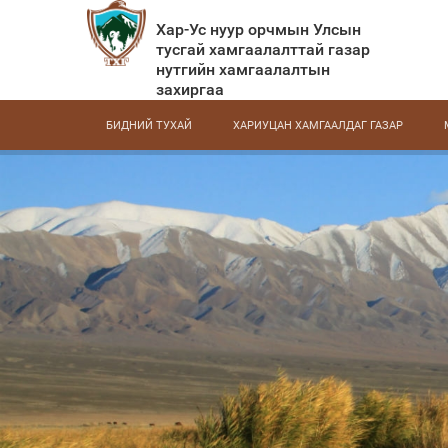
Хар-Ус нуур орчмын Улсын
тусгай хамгаалалттай газар
нутгийн хамгаалалтын
захиргаа
БИДНИЙ ТУХАЙ
ХАРИУЦАН ХАМГААЛДАГ ГАЗАР