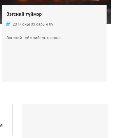
Зэгсний түймэр
2017 оны 03 сарын 09
Зэгсний түймрийг унтраалаа.