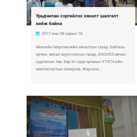
Урьдчилан сэргийлэх хяналт шалгалт
хийж байна
2017 оны 08 сарын 18
Аймгийн Мэргэжлийн хяналтын газар, Байгаль
орчин, аялал жуулчлалын газар, ЗООНОЗ өвчин
судлалын төв, Хар-Ус нуур орчмын УТХГН-ийн
хамгаалалтын захиргаа, Жаргала...