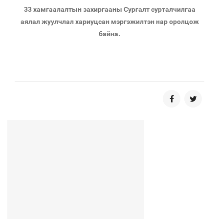
33 хамгаалалтын захиргааны Сургалт сурталчилгаа
аялал жуулчлал хариуцсан мэргэжилтэн нар оролцож
байна.