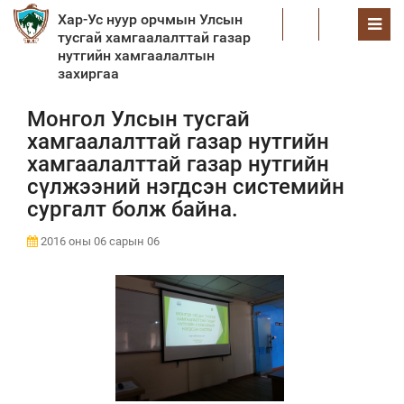
Хар-Ус нуур орчмын Улсын
EN
тусгай хамгаалалттай газар
нутгийн хамгаалалтын
захиргаа
Монгол Улсын тусгай
хамгаалалттай газар нутгийн
хамгаалалттай газар нутгийн
сүлжээний нэгдсэн системийн
сургалт болж байна.
2016 оны 06 сарын 06