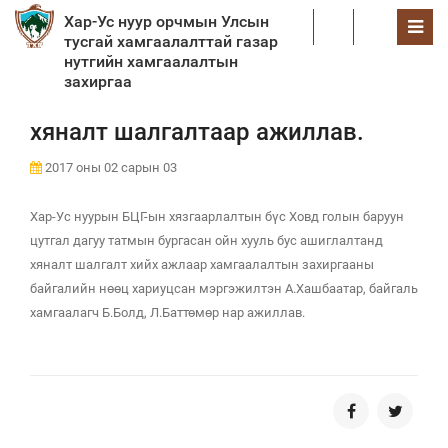
Хар-Ус нуур орчмын Улсын
EN
тусгай хамгаалалттай газар
нутгийн хамгаалалтын
захиргаа
хяналт шалгалтаар ажиллав.
2017 оны 02 сарын 03
Хар-Ус нуурын БЦГ-ын хязгаарлалтын бүс Ховд голын баруун
цутгал дагуу татмын бургасан ойн хууль бус ашиглалтанд
хяналт шалгалт хийх ажлаар хамгаалалтын захиргааны
байгалийн нөөц хариуцсан мэргэжилтэн А.Хашбаатар, байгаль
хамгаалагч Б.Болд, Л.Баттөмөр нар ажиллав.