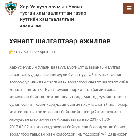
Хар-Ус нуур орчмын Улсын
EN
тусгай хамгаалалттай газар
нутгийн хамгаалалтын
захиргаа
хяналт шалгалтаар ажиллав.
2017 оны 02 сарын 03
Хар-Ус нуурын Улаан даавуут, Бургиулт,Шаазантын цутгал
зэрэг газруудад загасны хууль бус агнууртай тэмцэх таслан
зогсоох, урьдчилан сэргийлэх зорилгоор хяналт шалгалт хийв.
хяналт шалгалтыг Буянт сумын нарийн гол багийн хэсэг
хариуцсан байгаль хамгаалагч Б.Болд, Мянгад сумын Цагаан
булан багийн хэсэг хариуцсан байгаль хамгаалагч Л.Баттөмөр,
хамгаалалтын захиргааны байгалийн нөөцийн мэнежмент
хариуцсан мэргэжилтэн А.Хашбаатар нар 2017.01.30-
2017.02.02-ны хооронд зохион байгуулсан бөгөөд загас барих
зорилгоор тавьсан эзэн холбогдогч нь тодорхойгүй 23 ширхэг