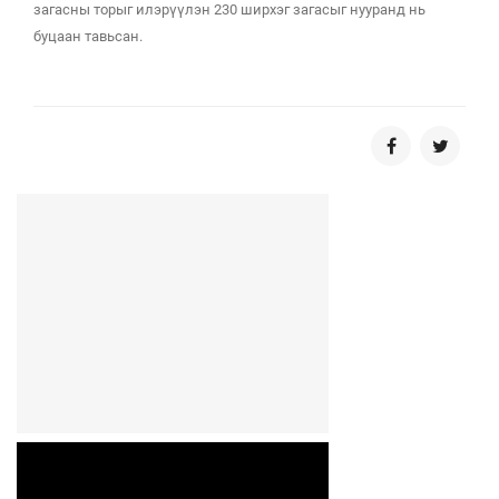
загасны торыг илэрүүлэн 230 ширхэг загасыг нууранд нь
буцаан тавьсан.