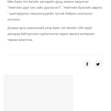
Мөн Баян гол багийн иргэдийн дунд зохион явуулсан
“Нийтийн дууг хэн сайн дуулах вэ?”, “Нийтийн бүжгийн аврага
“ шалгаруулах тэмцээнүүдийн тусгай байрын шагналыг
олголоо.
Дээрхи арга хэмжээний үеэр Баян гол багийн 250 гаруй
иргэдэд байгууллага сурталчилах гарын авлага материал
тараан ажиллаа.