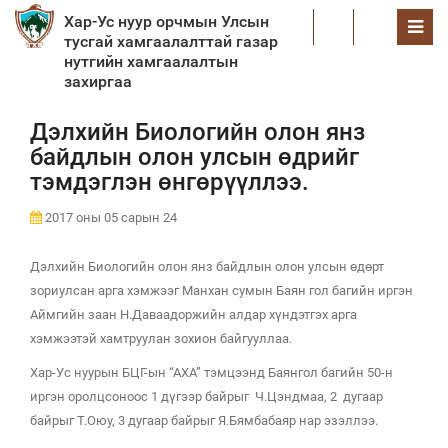
Хар-Ус нуур орчмын Улсын
EN
тусгай хамгаалалттай газар
нутгийн хамгаалалтын
захиргаа
Дэлхийн Биологийн олон янз
байдлын олон улсын өдрийг
тэмдэглэн өнгөрүүллээ.
2017 оны 05 сарын 24
Дэлхийн Биологийн олон янз байдлын олон улсын өдөрт
зориулсан арга хэмжээг Манхан сумын Баян гол багийн иргэн
Аймгийн заан Н.Даваадоржийн алдар хүндэтгэх арга
хэмжээтэй хамтруулан зохион байгууллаа.
Хар-Ус нуурын БЦГ-ын “АХА” тэмцээнд Баянгол багийн 50-н
иргэн оролцсоноос 1 дүгээр байрыг Ч.Цэндмаа, 2 дугаар
байрыг Т.Оюу, 3 дугаар байрыг Я.Бямбабаяр нар эзэллээ.