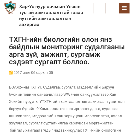
Хар-Ус нуур орчмын Улсын
EN
тусгай хамгаалалттай газар
нутгийн хамгаалалтын
захиргаа
ТХГН-ийн биологийн олон янз
байдлын мониторинг судалгааны
арга зүй, амжилт, сургамж
сэдэвт сургалт боллоо.
2017 оны 06 сарын 05
БОАЖЯ-ны ТХНУГ, Судалгаа, сургалт, мэдээллийн Баруун
бүсийн төвийн санаачилгаар WWF-ын санхүүжилтээр Хан
Хөхийн нурууны УТХГН-ийн хамгаалалтын захиргааг түшиглэн
баруун бүсийн 9 Хамгаалалтын захиргааны дарга, судалгаа
шинжилгээ, мэдээллийн сан хариуцсан мэргэжилтэн, аялал
жуулчлал, сургалт сурталчилгаа хариуцсан мэргэжилтэн,
байгаль хамгаалагчдыг чадавхижуулах ТХГН-ийн биологийн