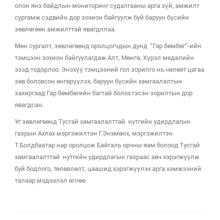
олон янз байдлын мониторинг судалгааны арга зүй, амжилт
сургамж сэдвийн дор зохион байгуулж буй баруун бүсийн
зөвлөгөөн амжилттай явагдллаа.
Мөн сургалт, зөвлөгөөнд оролцогчдын дунд “Гар бөмбөг”-ийн
тэмцээн зохион байгуулагдаж Алт, Мөнгө, Хүрэл медалийн
эзэд тодорлоо. Энэхүү тэмцээний гол зорилго нь чөлөөт цагаа
зөв боловсон өнгөрүүлэх, баруун бүсийн хамгаалалтын
захиргаад Гар бөмбөгийн багтай болох гэсэн зорилтын дор
явагдсан.
Уг зөвлөгөөнд Тусгай хамгаалалттай нутгийн удирдлагын
газрын Ахлах мэргэжилтэн Г.Энхмөнх, мэргэжилтэн
Т.Болдбаатар нар оролцож Байгаль орчны яам болоод Тусгай
хамгаалалттай нутгийн удирдлагын газраас авч хэрэгжүүлж
буй бодлого, төлөвлөлт, цаашид хэрэгжүүлэх арга хэмжээний
талаар мэдээлэл өглөө.