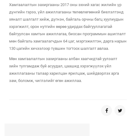
Хамгаалалтын захиргааны 2017 оны эхний хагас жилийн үр
дүнгийн гэрээ, үйл ажиллагааны төлөвлөгөөний биелэлтэнд
хяналт шалгалт хийж, дүгнэн, байгаль орчны багц хуулиудын
хэрэгжилт, орон нутгийн өөрөө удирдах байгууллагатай
байгуулсан хамтын ажиллагаа, биосан программын ашиглалт
мөн байгаль хамгаалагчдын 64 цаг, мэргэжилтэн, дарга нарын
130 цагийн хичээлээр түвшин тогтоох шалгалт авлаа.
Мөн хамгаалалтын захиргааны албан хаагчидтай уулзалт
хийн тулгамдаж буй асуудал, цаашид хэрэгжүүлэх үйл
ажиллагааны талаар харилцан ярилцаж, шийдвэрлэх арга
зам, боломж, чиглэлийг өгөн ажиллаа.