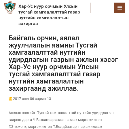
Хар-Ус нуур орчмын Улсын
EN
тусгай хамгаалалттай газар
нутгийн хамгаалалтын
захиргаа
Байгаль орчин, аялал
жуулчлалын яамны Тусгай
хамгаалалттай нутгийн
удирдлагын газрын ажлын хэсэг
Хар-Ус нуур орчмын Улсын
тусгай хамгаалалттай газар
нутгийн хамгаалалтын
захиргаанд ажиллав.
2017 оны 06 сарын 13
Ажлын хэсгийг Тусгай хамгаалалттай нутгийн удирдлагын
газрын дарга Ч.Батсансар ахлан, ахлах мэргэжилтэн
Г.Энхмөнх, мэргэжилтэн Т.Болдбаатар, нар ажиллаж